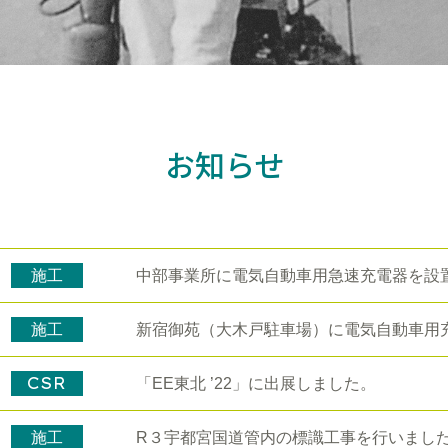
お知らせ
施工
中部事業所に電気自動車用急速充電器を設
施工
新宿御苑（大木戸駐車場）に電気自動車用
CSR
「EE東北 ’22」に出展しました。
施工
R３宇都宮国道管内の標識工事を行いまし