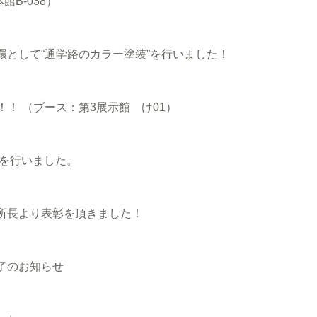
B-038）
として“通学路のカラー塗装”を行いました！
！！ （ブース：第3展示館 け01）
事を行いました。
所長より表彰を頂きました！
了のお知らせ