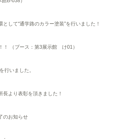
B-038）
として“通学路のカラー塗装”を行いました！
！！ （ブース：第3展示館 け01）
事を行いました。
所長より表彰を頂きました！
了のお知らせ