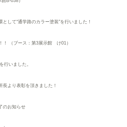
B-038）
として“通学路のカラー塗装”を行いました！
！！ （ブース：第3展示館 け01）
事を行いました。
所長より表彰を頂きました！
了のお知らせ