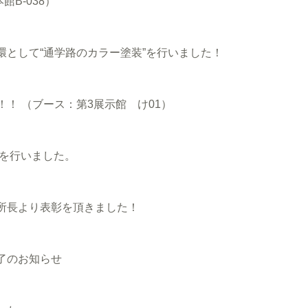
B-038）
として“通学路のカラー塗装”を行いました！
！！ （ブース：第3展示館 け01）
事を行いました。
所長より表彰を頂きました！
了のお知らせ