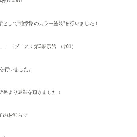
B-038）
として“通学路のカラー塗装”を行いました！
！！ （ブース：第3展示館 け01）
事を行いました。
所長より表彰を頂きました！
了のお知らせ