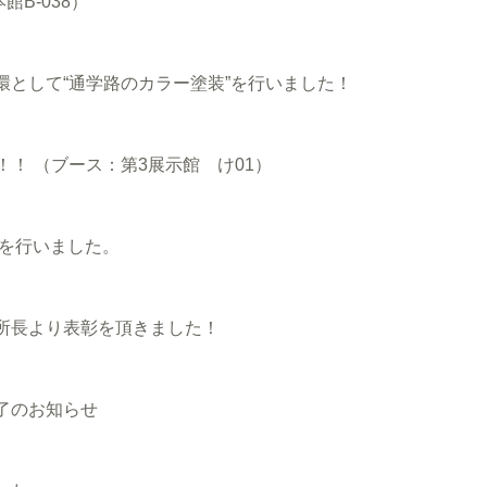
B-038）
として“通学路のカラー塗装”を行いました！
！！ （ブース：第3展示館 け01）
事を行いました。
所長より表彰を頂きました！
了のお知らせ