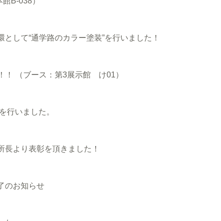
B-038）
として“通学路のカラー塗装”を行いました！
！！ （ブース：第3展示館 け01）
事を行いました。
所長より表彰を頂きました！
了のお知らせ