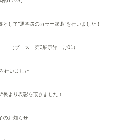
B-038）
として“通学路のカラー塗装”を行いました！
！！ （ブース：第3展示館 け01）
事を行いました。
所長より表彰を頂きました！
了のお知らせ