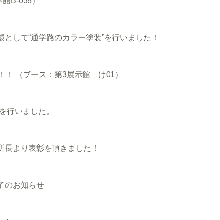
B-038）
として“通学路のカラー塗装”を行いました！
！！ （ブース：第3展示館 け01）
事を行いました。
所長より表彰を頂きました！
了のお知らせ