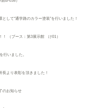
B-038）
として“通学路のカラー塗装”を行いました！
！！ （ブース：第3展示館 け01）
事を行いました。
所長より表彰を頂きました！
了のお知らせ