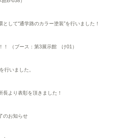
B-038）
として“通学路のカラー塗装”を行いました！
！！ （ブース：第3展示館 け01）
事を行いました。
所長より表彰を頂きました！
了のお知らせ