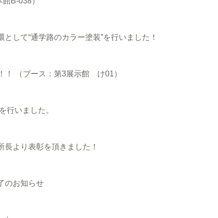
B-038）
として“通学路のカラー塗装”を行いました！
！！ （ブース：第3展示館 け01）
事を行いました。
所長より表彰を頂きました！
了のお知らせ