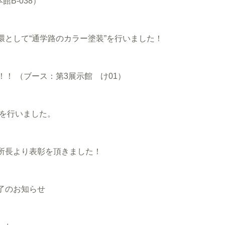
B-038）
として“通学路のカラー塗装”を行いました！
！！ （ブース：第3展示館 け01）
事を行いました。
所長より表彰を頂きました！
了のお知らせ