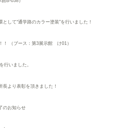
B-038）
として“通学路のカラー塗装”を行いました！
！！ （ブース：第3展示館 け01）
事を行いました。
所長より表彰を頂きました！
了のお知らせ