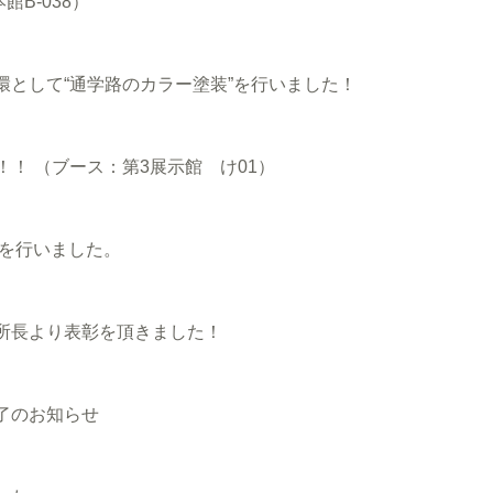
B-038）
として“通学路のカラー塗装”を行いました！
！！ （ブース：第3展示館 け01）
事を行いました。
所長より表彰を頂きました！
了のお知らせ