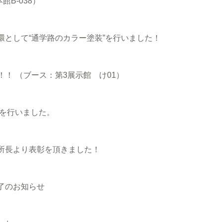
B-038）
として“通学路のカラー塗装”を行いました！
！！ （ブース：第3展示館 け01）
事を行いました。
所長より表彰を頂きました！
了のお知らせ